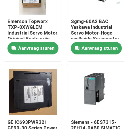
Emerson Topworx
Sgmg-60A2 BAC
TXP-0XWGLEM
Yaskawa Industrial
Industrial Servo Motor
Servo Motor-Hoge
Original Beste prijs
snelheids Servomotor
6000W
Aanvraag sturen
Aanvraag sturen
Huis
Producten
GE IC693PWR321
Siemens - 6ES7315-
Ongeveer ons
GE90-30 Series Power
2EH14-0AB0 SIMATIC