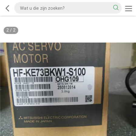
2
/
2