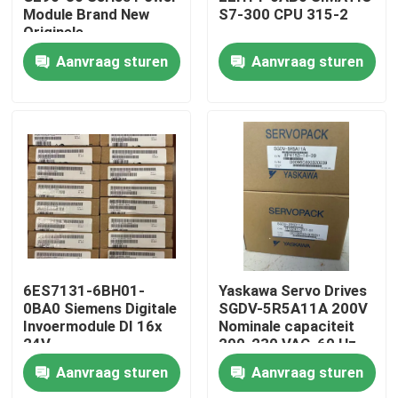
Module Brand New
S7-300 CPU 315-2
Originele
Fabrieksreis
Aanvraag sturen
Aanvraag sturen
Kwaliteitscontrole
Contacteer ons
Verzoek om een Citaat
Industriële servomotor
6ES7131-6BH01-
Yaskawa Servo Drives
0BA0 Siemens Digitale
SGDV-5R5A11A 200V
Invoermodule DI 16x
Nominale capaciteit
Industriële Servoaandrijving
24V
200-230 VAC, 60 Hz
gelijkstroomstandaard
Input
Aanvraag sturen
Aanvraag sturen
AC Servoversterker