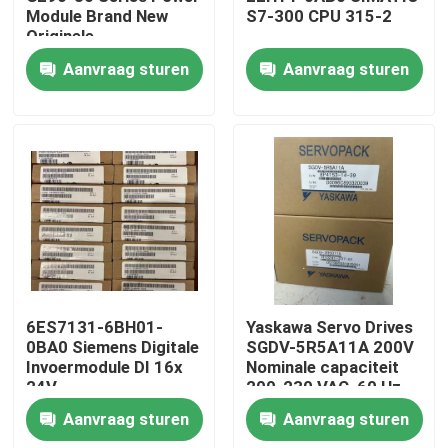
Module Brand New
S7-300 CPU 315-2
Originele
Fabrieksreis
Aanvraag sturen
Aanvraag sturen
Kwaliteitscontrole
Contacteer ons
Verzoek om een Citaat
Industriële servomotor
6ES7131-6BH01-
Yaskawa Servo Drives
0BA0 Siemens Digitale
SGDV-5R5A11A 200V
Invoermodule DI 16x
Nominale capaciteit
Industriële Servoaandrijving
24V
200-230 VAC, 60 Hz
gelijkstroomstandaard
Input
Aanvraag sturen
Aanvraag sturen
AC Servoversterker