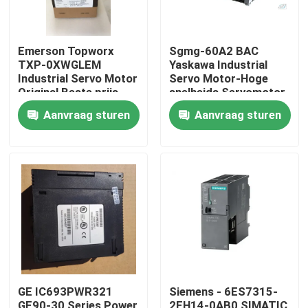
Emerson Topworx
Sgmg-60A2 BAC
TXP-0XWGLEM
Yaskawa Industrial
Industrial Servo Motor
Servo Motor-Hoge
Original Beste prijs
snelheids Servomotor
6000W
Aanvraag sturen
Aanvraag sturen
Huis
Producten
GE IC693PWR321
Siemens - 6ES7315-
Ongeveer ons
GE90-30 Series Power
2EH14-0AB0 SIMATIC