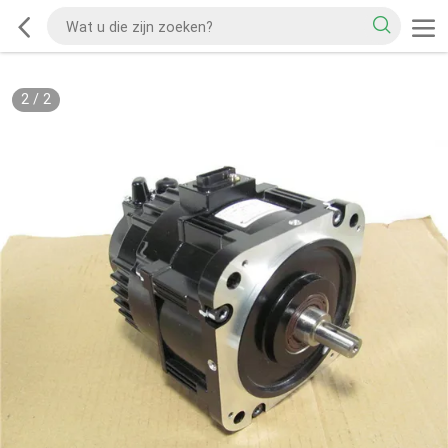
2
/
2