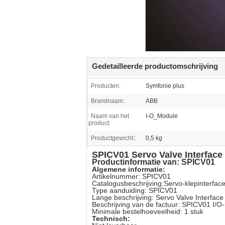
Gedetailleerde productomschrijving
Producten:
Symfonie plus
Brandnaam:
ABB
Naam van het
I-O_Module
product:
Productgewicht::
0,5 kg
SPICV01 Servo Valve Interfac
Productinformatie van: SPICV01
Algemene informatie:
Artikelnummer: SPICV01
Catalogusbeschrijving:
Servo-klepinterfac
Type aanduiding: SPICV01
Lange beschrijving: Servo Valve Interfac
Beschrijving van de factuur: SPICV01 I/O
Minimale bestelhoeveelheid: 1 stuk
Technisch: