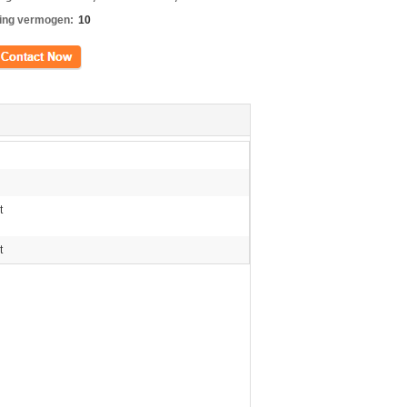
ing vermogen:
10
ct
t
t