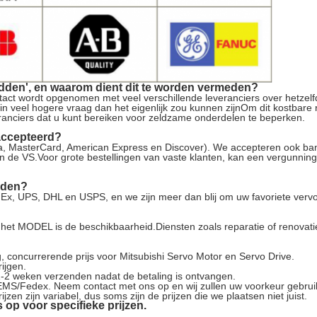
dden', en waarom dient dit te worden vermeden?
tact wordt opgenomen met veel verschillende leveranciers over hetzel
 in veel hogere vraag dan het eigenlijk zou kunnen zijnOm dit kostbare
eranciers dat u kunt bereiken voor zeldzame onderdelen te beperken.
accepteerd?
isa, MasterCard, American Express en Discover). We accepteren ook b
n de VS.Voor grote bestellingen van vaste klanten, kan een vergunnin
nden?
x, UPS, DHL en USPS, en we zijn meer dan blij om uw favoriete vervoe
oor het MODEL is de beschikbaarheid.Diensten zoals reparatie of renovat
ng, concurrerende prijs voor Mitsubishi Servo Motor en Servo Drive.
ijgen.
1-2 weken verzenden nadat de betaling is ontvangen.
MS/Fedex. Neem contact met ons op en wij zullen uw voorkeur gebrui
en zijn variabel, dus soms zijn de prijzen die we plaatsen niet juist.
op voor specifieke prijzen.