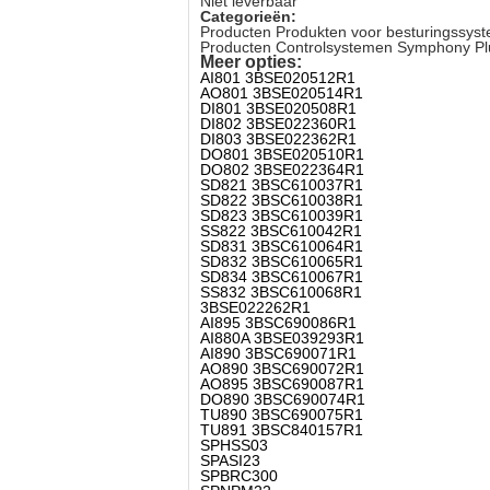
Niet leverbaar
Categorieën:
Producten Produkten voor besturingssyst
Producten Controlsystemen Symphony Plu
Meer opties:
AI801 3BSE020512R1
AO801 3BSE020514R1
DI801 3BSE020508R1
DI802 3BSE022360R1
DI803 3BSE022362R1
DO801 3BSE020510R1
DO802 3BSE022364R1
SD821 3BSC610037R1
SD822 3BSC610038R1
SD823 3BSC610039R1
SS822 3BSC610042R1
SD831 3BSC610064R1
SD832 3BSC610065R1
SD834 3BSC610067R1
SS832 3BSC610068R1
3BSE022262R1
AI895 3BSC690086R1
AI880A 3BSE039293R1
AI890 3BSC690071R1
AO890 3BSC690072R1
AO895 3BSC690087R1
DO890 3BSC690074R1
TU890 3BSC690075R1
TU891 3BSC840157R1
SPHSS03
SPASI23
SPBRC300