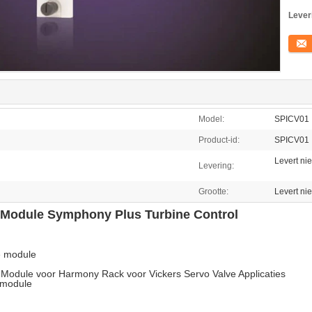
Lever
Conta
Model:
SPICV01
Product-id:
SPICV01
Levert nie
Levering:
Grootte:
Levert nie
e Module Symphony Plus Turbine Control
e module
e Module voor Harmony Rack voor Vickers Servo Valve Applicaties
-module