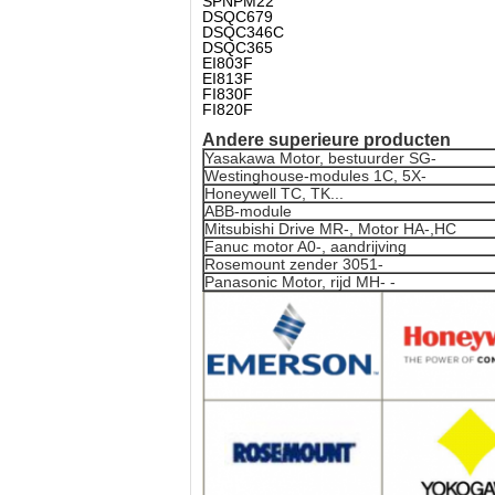
SPNPM22
DSQC679
DSQC346C
DSQC365
EI803F
EI813F
FI830F
FI820F
Andere superieure producten
Yasakawa Motor, bestuurder SG-
Westinghouse-modules 1C, 5X-
Honeywell TC, TK...
ABB-module
Mitsubishi Drive MR-, Motor HA-,HC
Fanuc motor A0-, aandrijving
Rosemount zender 3051-
Panasonic Motor, rijd MH- -