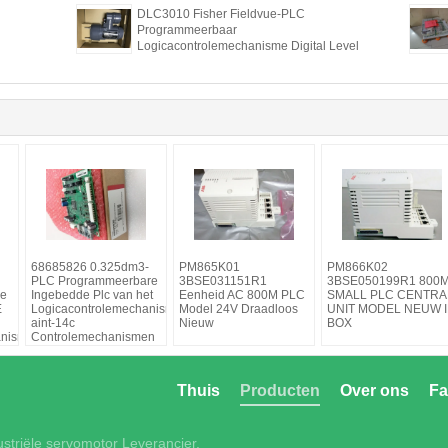
DLC3010 Fisher Fieldvue-PLC
Programmeerbaar
Logicacontrolemechanisme Digital Level
Controller
68685826 0.325dm3-
PM865K01
PM866K02
PLC Programmeerbare
3BSE031151R1
3BSE050199R1 800
re
Ingebedde Plc van het
Eenheid AC 800M PLC
SMALL PLC CENTRA
E
Logicacontrolemechanisme
Model 24V Draadloos
UNIT MODEL NEUW 
aint-14c
Nieuw
BOX
anisme
Controlemechanismen
Thuis
Producten
Over ons
Fa
ustriële servomotor Leverancier.