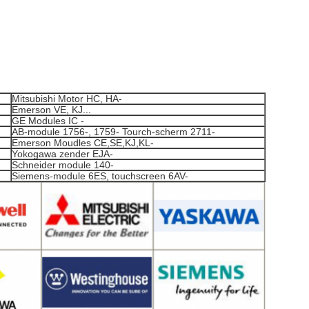
Mitsubishi Motor HC, HA-
Emerson VE, KJ...
GE Modules IC -
AB-module 1756-, 1759- Tourch-scherm 2711-
Emerson Moudles CE,SE,KJ,KL-
Yokogawa zender EJA-
Schneider module 140-
Siemens-module 6ES, touchscreen 6AV-