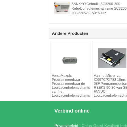
SANKYO Gebruikt SC3200-300-
Robotcontrolemechanisme SC3200
200/230VAC 50~60Hz
Andere Producten
VersaMaxplc
Van het Micro- van
Programmeerbaar
IC697CPX782 10ms
Programmeerbaar de
68F Programmeerba
Logicacontrolemechanisme
REEKS 90-30 van G
van het
FANUC
Logicacontrolemechanisme
Logicacontrolemech
IC200PWR002
Siemens
Verbind online
Privacybeleid
| China Goed Kwaliteit Ind