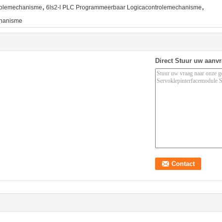
,
,
rolemechanisme
6ls2-l PLC Programmeerbaar Logicacontrolemechanisme
chanisme
Direct Stuur uw aanv