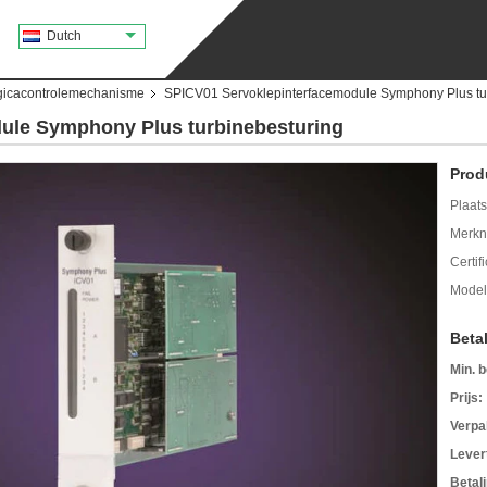
Dutch
icacontrolemechanisme
SPICV01 Servoklepinterfacemodule Symphony Plus tu
ule Symphony Plus turbinebesturing
Prod
Plaats
Merkn
Certif
Mode
Beta
Min. b
Prijs:
Verpa
Levert
Betal