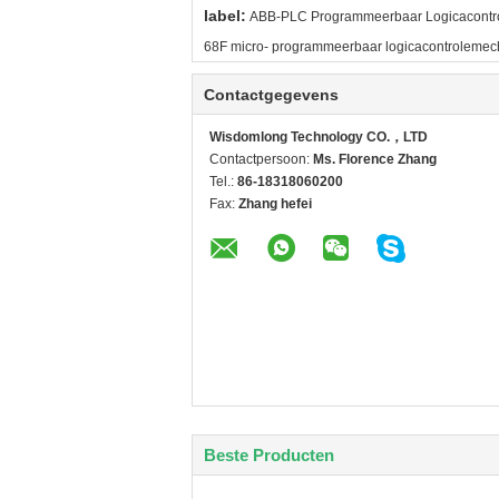
label:
ABB-PLC Programmeerbaar Logicacont
68F micro- programmeerbaar logicacontroleme
Contactgegevens
Wisdomlong Technology CO.，LTD
Contactpersoon:
Ms. Florence Zhang
Tel.:
86-18318060200
Fax:
Zhang hefei
Beste Producten