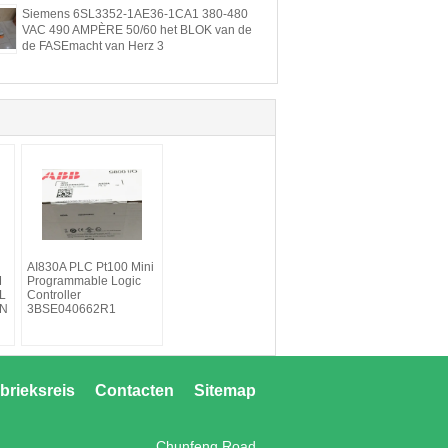
Siemens 6SL3352-1AE36-1CA1 380-480
VAC 490 AMPÈRE 50/60 het BLOK van de
de FASEmacht van Herz 3
AI830A PLC Pt100 Mini
M
Programmable Logic
L
Controller
IN
3BSE040662R1
brieksreis
Contacten
Sitemap
Chunfeng Road