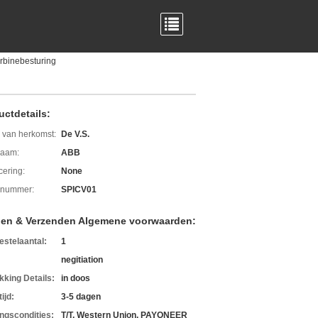
rbinebesturing
uctdetails:
 van herkomst:
De V.S.
aam:
ABB
icering:
None
lnummer:
SPICV01
len & Verzenden Algemene voorwaarden:
estelaantal:
1
negitiation
kking Details:
in doos
ijd:
3-5 dagen
ingscondities:
T/T, Western Union, PAYONEER