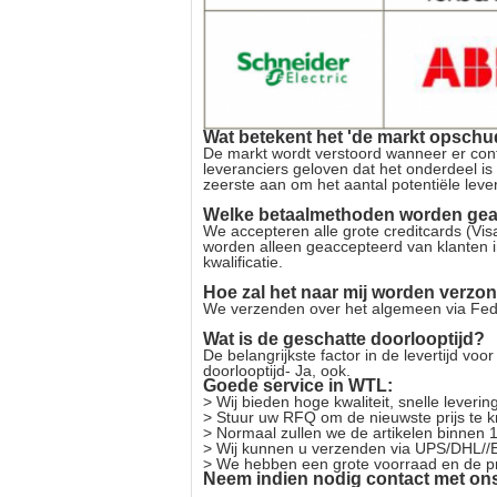
Wat betekent het 'de markt opschu
De markt wordt verstoord wanneer er con
leveranciers geloven dat het onderdeel is
zeerste aan om het aantal potentiële lev
Welke betaalmethoden worden ge
We accepteren alle grote creditcards (V
worden alleen geaccepteerd van klanten i
kwalificatie.
Hoe zal het naar mij worden verzo
We verzenden over het algemeen via FedE
Wat is de geschatte doorlooptijd?
De belangrijkste factor in de levertijd v
doorlooptijd- Ja, ook.
Goede service in WTL:
> Wij bieden hoge kwaliteit, snelle leveri
> Stuur uw RFQ om de nieuwste prijs te kr
> Normaal zullen we de artikelen binnen 
> Wij kunnen u verzenden via UPS/DHL//E
> We hebben een grote voorraad en de prijz
Neem indien nodig contact met ons 