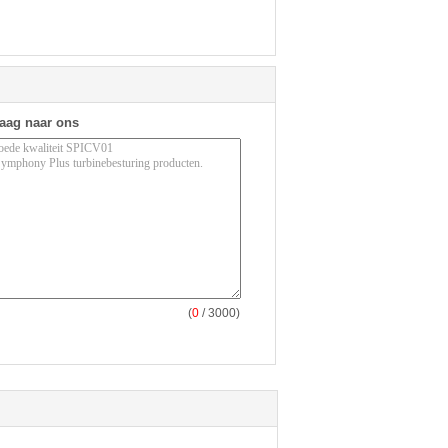
raag naar ons
(
0
/ 3000)