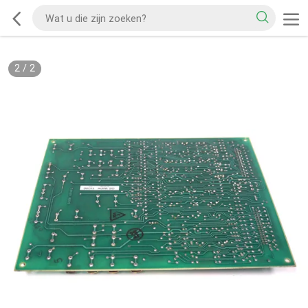
2
/
2