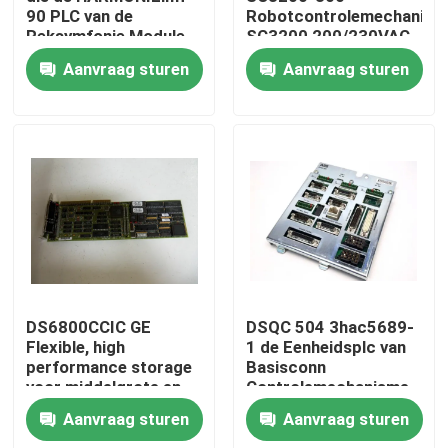
90 PLC van de
Robotcontrolemechanism
Reksymfonie Module
SC3200 200/230VAC
achteraan monteren
50~60Hz
Fabrieksreis
Aanvraag sturen
Aanvraag sturen
Kwaliteitscontrole
Contacteer ons
Verzoek om een Citaat
Industriële servomotor
DS6800CCIC GE
DSQC 504 3hac5689-
Flexible, high
1 de Eenheidsplc van
performance storage
Basisconn
Industriële Servoaandrijving
voor middelgrote en
Controlemechanisme
grote ondernemingen
Robotics Parts
Aanvraag sturen
Aanvraag sturen
AC Servoversterker