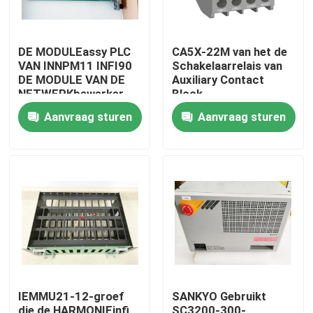
DE MODULEassy PLC
CA5X-22M van het de
VAN INNPM11 INFI90
Schakelaarrelais van
DE MODULE VAN DE
Auxiliary Contact
NETWERKbewerker
Block
1SBN019040R1122
Aanvraag sturen
Aanvraag sturen
AC de Controledelen
Huis
Producten
IEMMU21-12-groef
SANKYO Gebruikt
Ongeveer ons
die de HARMONIEinfi
SC3200-300-