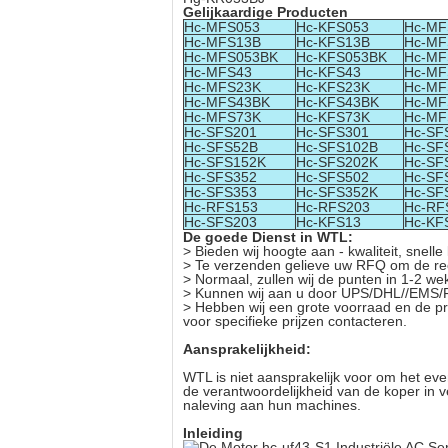
Gelijkaardige Producten
Hc-MFS053
Hc-KFS053
Hc-MF
Hc-MFS13B
Hc-KFS13B
Hc-MF
Hc-MFS053BK
Hc-KFS053BK
Hc-MF
Hc-MFS43
Hc-KFS43
Hc-MF
Hc-MFS23K
Hc-KFS23K
Hc-MF
Hc-MFS43BK
Hc-KFS43BK
Hc-MF
Hc-MFS73K
Hc-KFS73K
Hc-MF
Hc-SFS201
Hc-SFS301
Hc-SF
Hc-SFS52B
Hc-SFS102B
Hc-SF
Hc-SFS152K
Hc-SFS202K
Hc-SF
Hc-SFS352
Hc-SFS502
Hc-SF
Hc-SFS353
Hc-SFS352K
Hc-SF
Hc-RFS153
Hc-RFS203
Hc-RF
Hc-SFS203
Hc-KFS13
Hc-KF
De goede Dienst in WTL:
> Bieden wij hoogte aan - kwaliteit, snell
> Te verzenden gelieve uw RFQ om de recen
> Normaal, zullen wij de punten in 1-2 w
> Kunnen wij aan u door UPS/DHL//EMS/F
> Hebben wij een grote voorraad en de prij
voor specifieke prijzen contacteren.
Aansprakelijkheid:
WTL is niet aansprakelijk voor om het even
de verantwoordelijkheid van de koper in ve
naleving aan hun machines.
Inleiding