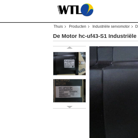
Thuis
Producten
Industriële servomotor
D
De Motor hc-uf43-S1 Industriël