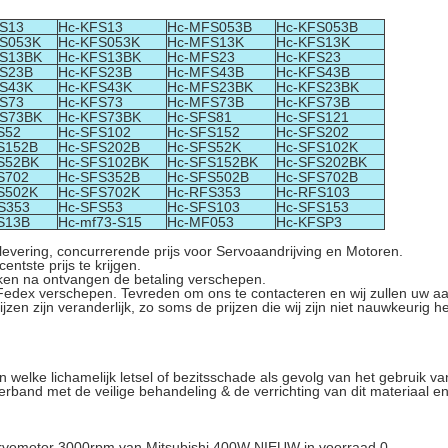
S13
Hc-KFS13
Hc-MFS053B
Hc-KFS053B
S053K
Hc-KFS053K
Hc-MFS13K
Hc-KFS13K
S13BK
Hc-KFS13BK
Hc-MFS23
Hc-KFS23
S23B
Hc-KFS23B
Hc-MFS43B
Hc-KFS43B
S43K
Hc-KFS43K
Hc-MFS23BK
Hc-KFS23BK
S73
Hc-KFS73
Hc-MFS73B
Hc-KFS73B
S73BK
Hc-KFS73BK
Hc-SFS81
Hc-SFS121
S52
Hc-SFS102
Hc-SFS152
Hc-SFS202
S152B
Hc-SFS202B
Hc-SFS52K
Hc-SFS102K
S52BK
Hc-SFS102BK
Hc-SFS152BK
Hc-SFS202BK
S702
Hc-SFS352B
Hc-SFS502B
Hc-SFS702B
S502K
Hc-SFS702K
Hc-RFS353
Hc-RFS103
S353
Hc-SFS53
Hc-SFS103
Hc-SFS153
S13B
Hc-mf73-S15
Hc-MF053
Hc-KFSP3
e levering, concurrerende prijs voor Servoaandrijving en Motoren.
tste prijs te krijgen.
eken na ontvangen de betaling verschepen.
edex verschepen. Tevreden om ons te contacteren en wij zullen uw 
zen zijn veranderlijk, zo soms de prijzen die wij zijn niet nauwkeurig h
 welke lichamelijk letsel of bezitsschade als gevolg van het gebruik van
rband met de veilige behandeling & de verrichting van dit materiaal en 