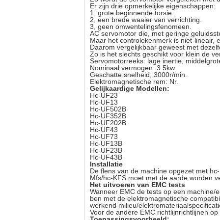
Er zijn drie opmerkelijke eigenschappen:
1, grote beginnende torsie.
2, een brede waaier van verrichting.
3, geen omwentelingsfenomeen.
AC servomotor die, met geringe geluidsst
Maar het controlekenmerk is niet-lineair, e
Daarom vergelijkbaar geweest met dezelfde
Zo is het slechts geschikt voor klein de
Servomotorreeks: lage inertie, middelgrote
Nominaal vermogen: 3.5kw.
Geschatte snelheid; 3000r/min.
Elektromagnetische rem: Nr.
Gelijkaardige Modellen:
Hc-UF23
Hc-UF13
Hc-UF502B
Hc-UF352B
Hc-UF202B
Hc-UF43
Hc-UF73
Hc-UF13B
Hc-UF23B
Hc-UF43B
Installatie
De flens van de machine opgezet met hc
Mfs/hc-KFS moet met de aarde worden v
Het uitvoeren van EMC tests
Wanneer EMC de tests op een machine/een
ben met de elektromagnetische compatibil
werkend milieu/elektromateriaalspecificati
Voor de andere EMC richtlijnrichtlijnen op
Toepassingsvoorbeeld: