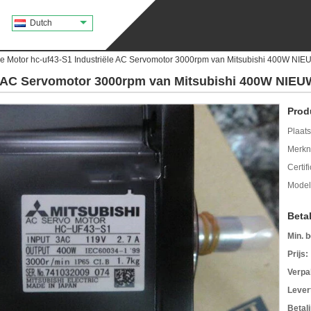
Dutch
e Motor hc-uf43-S1 Industriële AC Servomotor 3000rpm van Mitsubishi 400W NIE
e AC Servomotor 3000rpm van Mitsubishi 400W NIEU
Prod
Plaats
Merkn
Certif
Mode
Beta
Min. b
Prijs:
Verpa
Levert
Betal