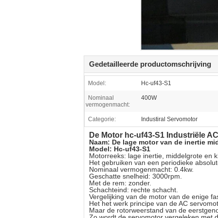
Gedetailleerde productomschrijving
Model:
Hc-uf43-S1
Nominaal
400W
vermogenmacht:
Categorie:
Industiral Servomotor
De Motor hc-uf43-S1 Industriële 
Naam: De lage motor van de inertie mid
Model: Hc-uf43-S1
Motorreeks: lage inertie, middelgrote en kl
Het gebruiken van een periodieke absolut
Nominaal vermogenmacht: 0.4kw.
Geschatte snelheid: 3000rpm.
Met de rem: zonder.
Schachteind: rechte schacht.
Vergelijking van de motor van de enige fa
Het het werk principe van de AC servomoto
Maar de rotorweerstand van de eerstgeno
Zo wordt de servomotor vergeleken met 