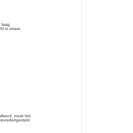
 laag,
ht is zwaar,
lleerd, moet het
 tevredengesteld