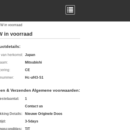
UW in voorraad
W in voorraad
uctdetails:
 van herkomst:
Japan
aam:
Mitsubishi
icering:
CE
lnummer:
Hc-uf43-S1
len & Verzenden Algemene voorwaarden:
estelaantal:
1
Contact us
kking Details:
Nieuwe Originele Doos
ijd:
3-5days
ingscondities:
T/T