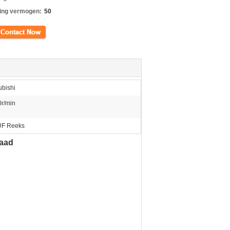
ing vermogen:
50
ct
ubishi
r/min
UF Reeks
raad