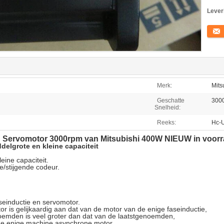
Lever
Conta
Merk:
Mits
Geschatte
3000
Snelheid:
Reeks:
Hc-
AC Servomotor 3000rpm van Mitsubishi 400W NIEUW in voor
delgrote en kleine capaciteit
eine capaciteit.
e/stijgende codeur.
seinductie en servomotor.
r is gelijkaardig aan dat van de motor van de enige faseinductie,
emden is veel groter dan dat van de laatstgenoemden,
de enige machine asynchrone motor,