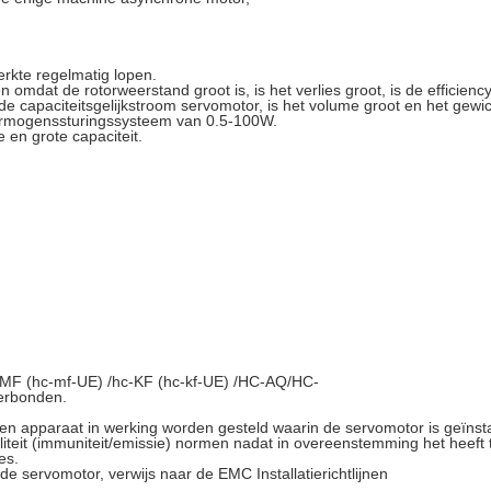
erkte regelmatig lopen.
n omdat de rotorweerstand groot is, is het verlies groot, is de efficiency
 capaciteitsgelijkstroom servomotor, is het volume groot en het gewic
 vermogenssturingssysteem van 0.5-100W.
 en grote capaciteit.
-MF (hc-mf-UE) /hc-KF (hc-kf-UE) /HC-AQ/HC-
erbonden.
 apparaat in werking worden gesteld waarin de servomotor is geïnsta
iteit (immuniteit/emissie) normen nadat in overeenstemming het heeft
es.
 de servomotor, verwijs naar de EMC Installatierichtlijnen