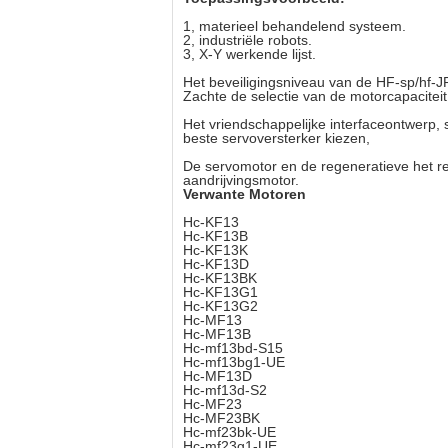
1, materieel behandelend systeem.
2, industriële robots.
3, X-Y werkende lijst.
Het beveiligingsniveau van de HF-sp/hf-J
Zachte de selectie van de motorcapaci
Het vriendschappelijke interfaceontwerp, 
beste servoversterker kiezen,
De servomotor en de regeneratieve het rem
aandrijvingsmotor.
Verwante Motoren
Hc-KF13
Hc-KF13B
Hc-KF13K
Hc-KF13D
Hc-KF13BK
Hc-KF13G1
Hc-KF13G2
Hc-MF13
Hc-MF13B
Hc-mf13bd-S15
Hc-mf13bg1-UE
Hc-MF13D
Hc-mf13d-S2
Hc-MF23
Hc-MF23BK
Hc-mf23bk-UE
Hc-mf23g1-UE