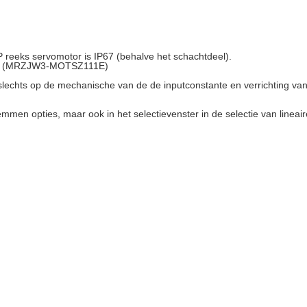
P reeks servomotor is IP67 (behalve het schachtdeel).
teit (MRZJW3-MOTSZ111E)
slechts op de mechanische van de de inputconstante en verrichting van
men opties, maar ook in het selectievenster in de selectie van lineai