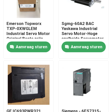
Emerson Topworx
Sgmg-60A2 BAC
TXP-0XWGLEM
Yaskawa Industrial
Industrial Servo Motor
Servo Motor-Hoge
Original Beste prijs
snelheids Servomotor
6000W
Aanvraag sturen
Aanvraag sturen
Huis
Producten
Ongeveer ons
GE IC693PWR321
Siemens - 6ES7315-