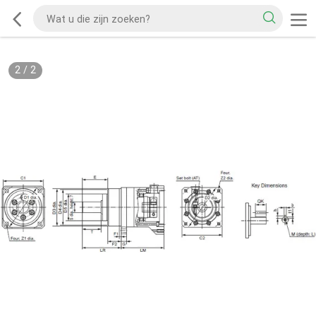
2
/
2