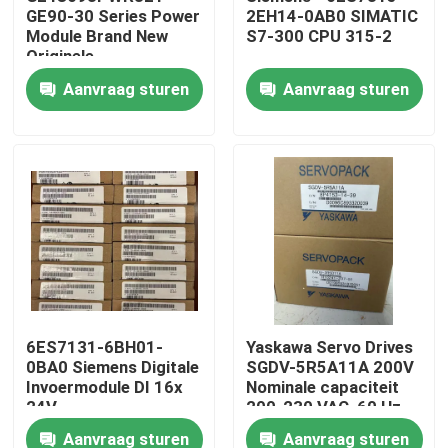
GE90-30 Series Power
2EH14-0AB0 SIMATIC
Module Brand New
S7-300 CPU 315-2
Originele
Fabrieksreis
Aanvraag sturen
Aanvraag sturen
Kwaliteitscontrole
Contacteer ons
Verzoek om een Citaat
Industriële servomotor
6ES7131-6BH01-
Yaskawa Servo Drives
0BA0 Siemens Digitale
SGDV-5R5A11A 200V
Industriële Servoaandrijving
Invoermodule DI 16x
Nominale capaciteit
24V
200-230 VAC, 60 Hz
gelijkstroomstandaard
Input
AC Servoversterker
Aanvraag sturen
Aanvraag sturen