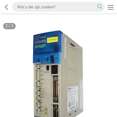
2
/
2