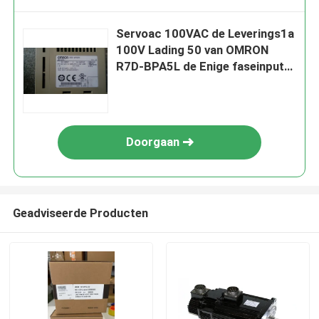
Servoac 100VAC de Leverings1a
100V Lading 50 van OMRON
R7D-BPA5L de Enige faseinput
van W
Doorgaan
Geadviseerde Producten