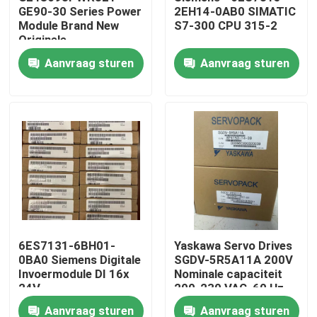
GE90-30 Series Power
2EH14-0AB0 SIMATIC
Module Brand New
S7-300 CPU 315-2
Originele
Fabrieksreis
Aanvraag sturen
Aanvraag sturen
Kwaliteitscontrole
Contacteer ons
Verzoek om een Citaat
Industriële servomotor
6ES7131-6BH01-
Yaskawa Servo Drives
0BA0 Siemens Digitale
SGDV-5R5A11A 200V
Industriële Servoaandrijving
Invoermodule DI 16x
Nominale capaciteit
24V
200-230 VAC, 60 Hz
gelijkstroomstandaard
Input
AC Servoversterker
Aanvraag sturen
Aanvraag sturen