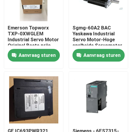
Emerson Topworx
Sgmg-60A2 BAC
TXP-0XWGLEM
Yaskawa Industrial
Industrial Servo Motor
Servo Motor-Hoge
Original Beste prijs
snelheids Servomotor
6000W
Aanvraag sturen
Aanvraag sturen
Huis
Producten
Ongeveer ons
GE IC693PWR321
Siemens - 6ES7315-