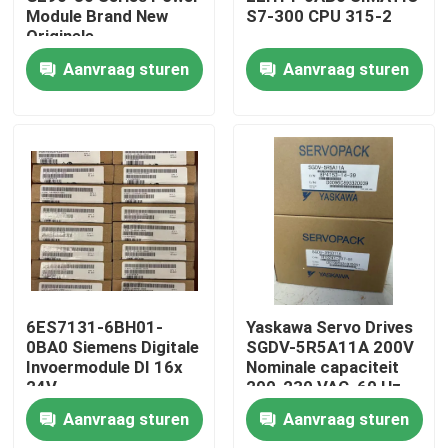
Module Brand New
S7-300 CPU 315-2
Originele
Fabrieksreis
Aanvraag sturen
Aanvraag sturen
Kwaliteitscontrole
Contacteer ons
Verzoek om een Citaat
Industriële servomotor
6ES7131-6BH01-
Yaskawa Servo Drives
0BA0 Siemens Digitale
SGDV-5R5A11A 200V
Invoermodule DI 16x
Nominale capaciteit
Industriële Servoaandrijving
24V
200-230 VAC, 60 Hz
gelijkstroomstandaard
Input
Aanvraag sturen
Aanvraag sturen
AC Servoversterker