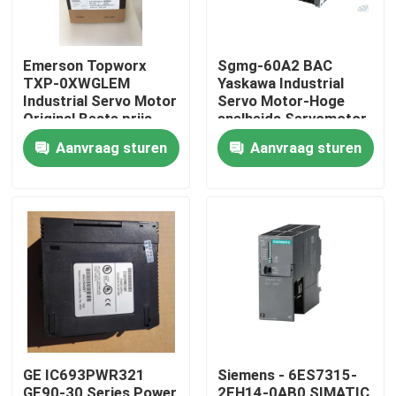
Emerson Topworx
Sgmg-60A2 BAC
TXP-0XWGLEM
Yaskawa Industrial
Industrial Servo Motor
Servo Motor-Hoge
Original Beste prijs
snelheids Servomotor
6000W
Aanvraag sturen
Aanvraag sturen
Huis
Producten
GE IC693PWR321
Siemens - 6ES7315-
Ongeveer ons
GE90-30 Series Power
2EH14-0AB0 SIMATIC