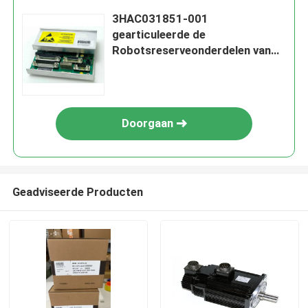
3HAC031851-001
gearticuleerde de
Robotsreserveonderdelen van
de Robotsirb SMB Eenheid
DSQC633A
Doorgaan
Geadviseerde Producten