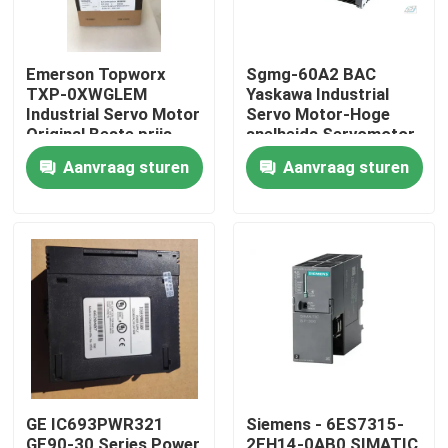
Emerson Topworx
Sgmg-60A2 BAC
TXP-0XWGLEM
Yaskawa Industrial
Industrial Servo Motor
Servo Motor-Hoge
Original Beste prijs
snelheids Servomotor
6000W
Aanvraag sturen
Aanvraag sturen
Huis
Producten
GE IC693PWR321
Siemens - 6ES7315-
Ongeveer ons
GE90-30 Series Power
2EH14-0AB0 SIMATIC