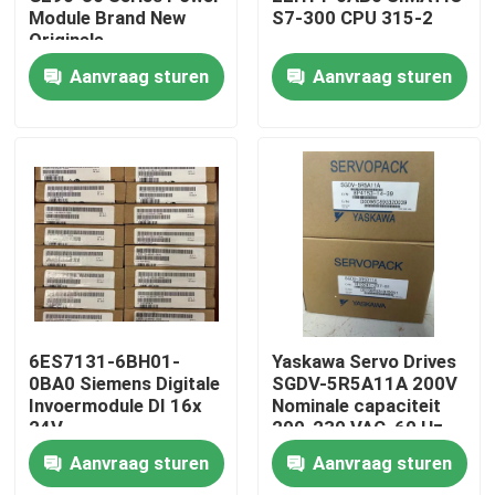
Module Brand New
S7-300 CPU 315-2
Originele
Fabrieksreis
Aanvraag sturen
Aanvraag sturen
Kwaliteitscontrole
Contacteer ons
Verzoek om een Citaat
Industriële servomotor
6ES7131-6BH01-
Yaskawa Servo Drives
0BA0 Siemens Digitale
SGDV-5R5A11A 200V
Invoermodule DI 16x
Nominale capaciteit
Industriële Servoaandrijving
24V
200-230 VAC, 60 Hz
gelijkstroomstandaard
Input
Aanvraag sturen
Aanvraag sturen
AC Servoversterker