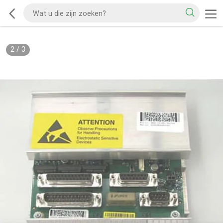
2
/
3