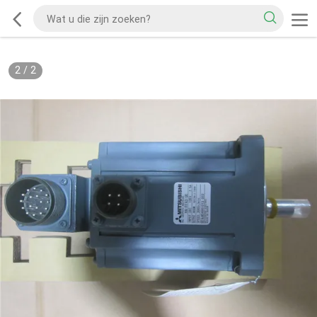
2
/
2