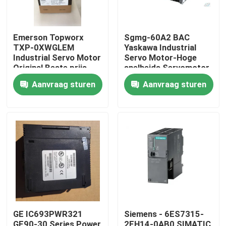
Emerson Topworx
Sgmg-60A2 BAC
TXP-0XWGLEM
Yaskawa Industrial
Industrial Servo Motor
Servo Motor-Hoge
Original Beste prijs
snelheids Servomotor
6000W
Aanvraag sturen
Aanvraag sturen
Huis
Producten
GE IC693PWR321
Siemens - 6ES7315-
Ongeveer ons
GE90-30 Series Power
2EH14-0AB0 SIMATIC