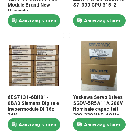
Module Brand New
S7-300 CPU 315-2
Originele
Fabrieksreis
Aanvraag sturen
Aanvraag sturen
Kwaliteitscontrole
Contacteer ons
Verzoek om een Citaat
Industriële servomotor
6ES7131-6BH01-
Yaskawa Servo Drives
0BA0 Siemens Digitale
SGDV-5R5A11A 200V
Invoermodule DI 16x
Nominale capaciteit
Industriële Servoaandrijving
24V
200-230 VAC, 60 Hz
gelijkstroomstandaard
Input
Aanvraag sturen
Aanvraag sturen
AC Servoversterker