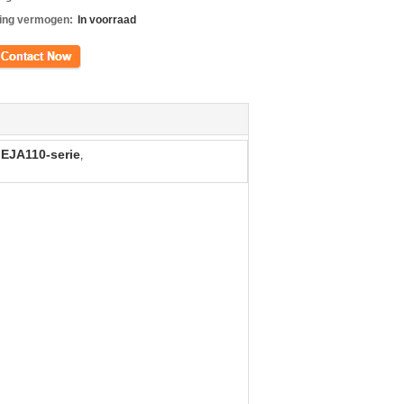
ing vermogen:
In voorraad
ct
 EJA110-serie
,