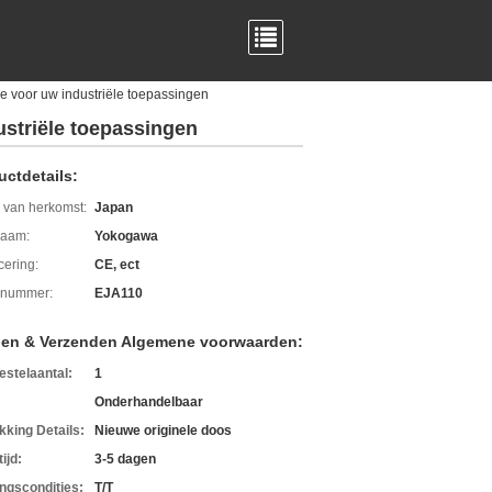
e voor uw industriële toepassingen
ustriële toepassingen
uctdetails:
 van herkomst:
Japan
aam:
Yokogawa
icering:
CE, ect
lnummer:
EJA110
len & Verzenden Algemene voorwaarden:
estelaantal:
1
Onderhandelbaar
kking Details:
Nieuwe originele doos
ijd:
3-5 dagen
ingscondities:
T/T