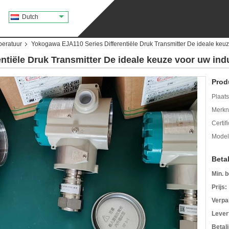
Dutch
peratuur
Yokogawa EJA110 Series Differentiële Druk Transmitter De ideale keuz
tiële Druk Transmitter De ideale keuze voor uw ind
Prod
Plaats
Merkn
Certif
Mode
Beta
Min. b
Prijs:
Verpa
Levert
Betal