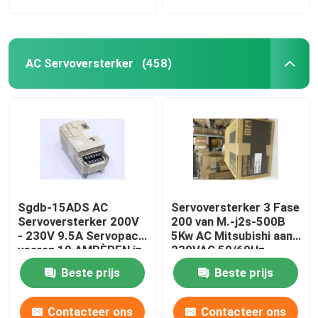
AC Servoversterker
(458)
Sgdb-15ADS AC
Servoversterker 3 Fase
Servoversterker 200V
200 van M.-j2s-500B
- 230V 9.5A Servopack
5Kw AC Mitsubishi aan
voeren 10 AMPÈREN in
230VAC 50/60Hz
Beste prijs
Beste prijs
Contacteer ons
Contacteer ons