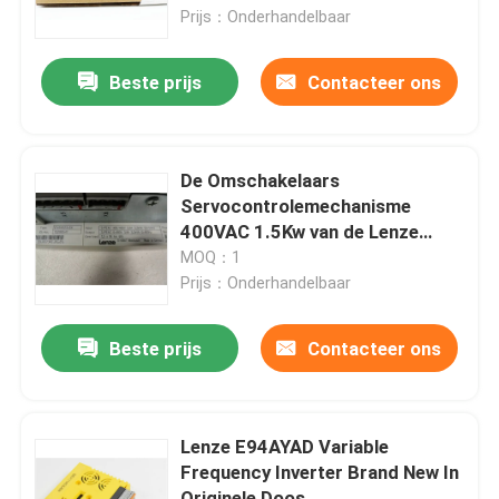
Prijs：Onderhandelbaar
Overtollige Voedingmodule
Beste prijs
Contacteer ons
De Raad van de controlekring
De Omschakelaars
De digitale Module van I O
Servocontrolemechanisme
400VAC 1.5Kw van de Lenze
evs9323-EK Veranderlijk
MOQ：1
Veranderlijke Frequentieomschakelaar
Frequentie
Prijs：Onderhandelbaar
De Zender van de druktemperatuur
Beste prijs
Contacteer ons
Modicon Quantum-PLC
Lenze E94AYAD Variable
Frequency Inverter Brand New In
HMI-Touch screen
Originele Doos