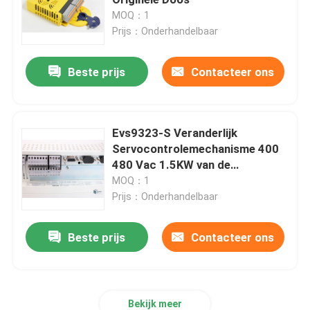
MOQ：1
Prijs：Onderhandelbaar
PLC Programmeerbaar Logicacontrolemechanisme
Beste prijs
Contacteer ons
Industriële Centrifugaalventilator
Andere
Evs9323-S Veranderlijk
Servocontrolemechanisme 400
480 Vac 1.5KW van de
Frequentieomschakelaar
MOQ：1
Prijs：Onderhandelbaar
Beste prijs
Contacteer ons
Bekijk meer