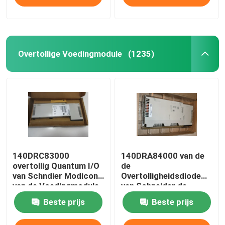
Overtollige Voedingmodule
(1235)
140DRC83000
140DRA84000 van de
overtollig Quantum I/O
de
van Schndier Modicon
Overtolligheidsdiode
van de Voedingmodule
van Schneider de
Module Modicon 16
Beste prijs
Beste prijs
Afzonderlijke Output