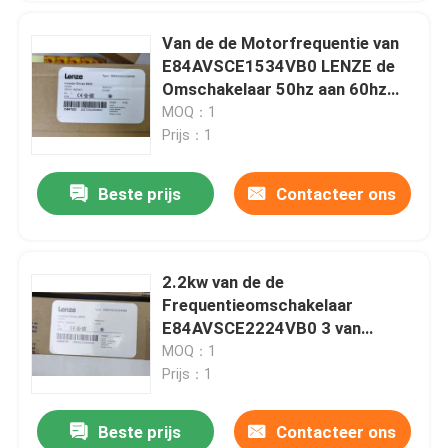
Van de de Motorfrequentie van
E84AVSCE1534VB0 LENZE de
Omschakelaar 50hz aan 60hz
15kw 3/PE AC 400V 500V
MOQ：1
Prijs：1
Beste prijs
Contacteer ons
2.2kw van de de
Frequentieomschakelaar
E84AVSCE2224VB0 3 van
omschakelaarsbestuurders de
MOQ：1
Veranderlijke Omschakelaar van
Prijs：1
de de Fasefrequentie
Beste prijs
Contacteer ons