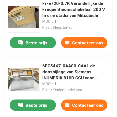
Fr-e720-3.7K Veranderlijke de
Frequentieomschakelaar 200 V
In drie stadia van Mitsubishi
MOQ：1
Prijs：Negotiated
Beste prijs
Contacteer ons
6FC5447-0AA00-0AA1 de
doosbijlage van Siemens
INUMERIK 810D CCU voor
elektronische controleccu doos
MOQ：1
met integr 3
Prijs：Onderhandelbaar
Beste prijs
Contacteer ons