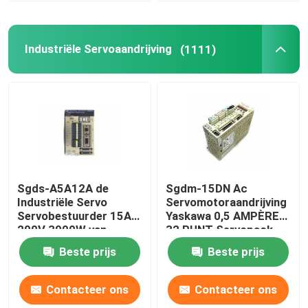
Industriële Servoaandrijving
(1111)
Sgds-A5A12A de
Sgdm-15DN Ac
Industriële Servo
Servomotoraandrijving
Servobestuurder 15A
Yaskawa 0,5 AMPÈREN
200V 3000W van
32 PUNT Servopack
Aandrijvingsyaskawa
Beste prijs
Beste prijs
Contacteer ons
Contacteer ons