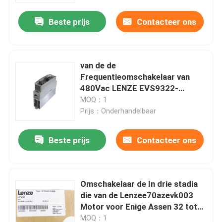
Beste prijs
Contacteer ons
Fabrieksreis
Kwaliteitscontrole
van de de
Frequentieomschakelaar van
480Vac LENZE EVS9322-
Contacteer ons
ESV004 het Veranderlijke
MOQ：1
Servocontrolemechanisme 9300
Prijs：Onderhandelbaar
Verzoek om een Citaat
Reeksen
Beste prijs
Contacteer ons
Industriële servomotor
Omschakelaar de In drie stadia
Industriële Servoaandrijving
die van de Lenzee70azevk003
Motor voor Enige Assen 32 tot
AC Servoversterker
64 A wordt geplaatst
MOQ：1