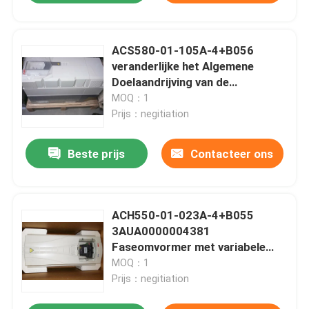
ACS580-01-105A-4+B056
veranderlijke het Algemene
Doelaandrijving van de
Frequentieomschakelaar
MOQ：1
3AUA0000150595
Prijs：negitiation
Beste prijs
Contacteer ons
ACH550-01-023A-4+B055
3AUA0000004381
Faseomvormer met variabele
frequentie 11 kW
MOQ：1
Prijs：negitiation