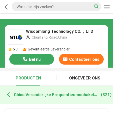
Wisdomlong Technology CO.，LTD
Chunfeng Road,China
5.0
Geverifieerde Leverancier
Bel nu
Contacteer ons
PRODUCTEN
ONGEVEER ONS
China Veranderlijke Frequentieomschakelaar
(321)