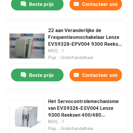
Beste prijs
Contacteer ons
22 aan Veranderlijke de
Frequentieomschakelaar Lenze
EVS9328-EPV004 9300 Reeks
22 van 30Kw aan 30Kw
MOQ：1
Prijs：Onderhandelbaar
Beste prijs
Contacteer ons
Huis
Het Servocontrolemechanisme
van EVS9326-ESV004 Lenze
Producten
9300 Reeksen 400/480
Servoomschakelaar van Vac
MOQ：1
Prijs：Onderhandelbaar
Ongeveer ons