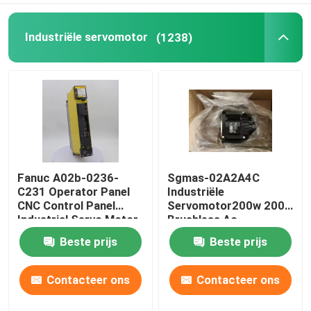
Industriële servomotor
(1238)
Fanuc A02b-0236-
Sgmas-02A2A4C
C231 Operator Panel
Industriële
CNC Control Panel
Servomotor200w 200V
Industrial Servo Motor
Brushless Ac
Servomotor
Beste prijs
Beste prijs
Contacteer ons
Contacteer ons