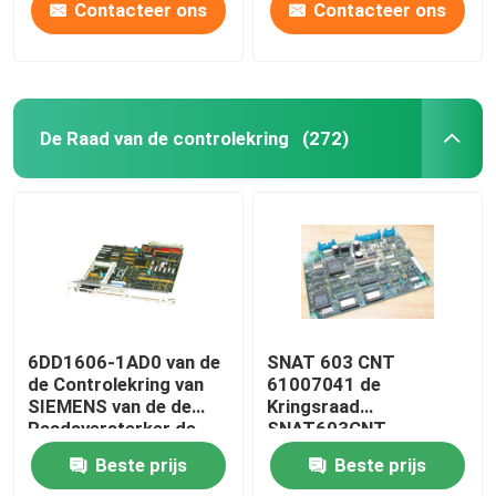
Contacteer ons
Contacteer ons
De Raad van de controlekring
(272)
6DD1606-1AD0 van de
SNAT 603 CNT
de Controlekring van
61007041 de
SIEMENS van de de
Kringsraad
Raadsversterker de
SNAT603CNT
Kringsraad PT20M
57618078 van de
Beste prijs
Beste prijs
32MHz
Controledrager