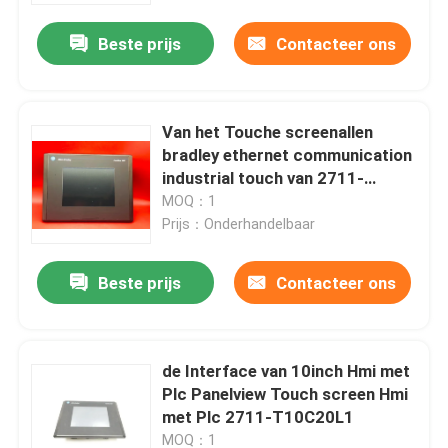
Beste prijs
Contacteer ons
Fabrieksreis
Kwaliteitscontrole
Van het Touche screenallen
bradley ethernet communication
industrial touch van 2711-
Contacteer ons
T10C1X HMI het Scherm Hmi
MOQ：1
Prijs：Onderhandelbaar
Verzoek om een Citaat
Beste prijs
Contacteer ons
Industriële servomotor
de Interface van 10inch Hmi met
Industriële Servoaandrijving
Plc Panelview Touch screen Hmi
met Plc 2711-T10C20L1
AC Servoversterker
MOQ：1