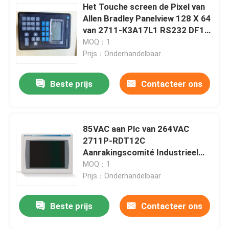
Het Touche screen de Pixel van
Allen Bradley Panelview 128 X 64
van 2711-K3A17L1 RS232 DF1
HMI
MOQ：1
Prijs：Onderhandelbaar
Beste prijs
Contacteer ons
85VAC aan Plc van 264VAC
2711P-RDT12C
Aanrakingscomité Industrieel
Touch screen Hmi 300cd/M2
MOQ：1
Prijs：Onderhandelbaar
Beste prijs
Contacteer ons