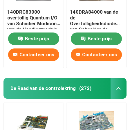
140DRC83000
140DRA84000 van de
overtollig Quantum I/O
de
van Schndier Modicon
Overtolligheidsdiode
van de Voedingmodule
van Schneider de
Module Modicon 16
Beste prijs
Beste prijs
Afzonderlijke Output
Contacteer ons
Contacteer ons
De Raad van de controlekring
(272)