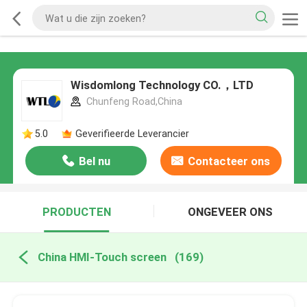
Wisdomlong Technology CO.，LTD
Chunfeng Road,China
5.0
Geverifieerde Leverancier
Bel nu
Contacteer ons
PRODUCTEN
ONGEVEER ONS
China HMI-Touch screen
(169)