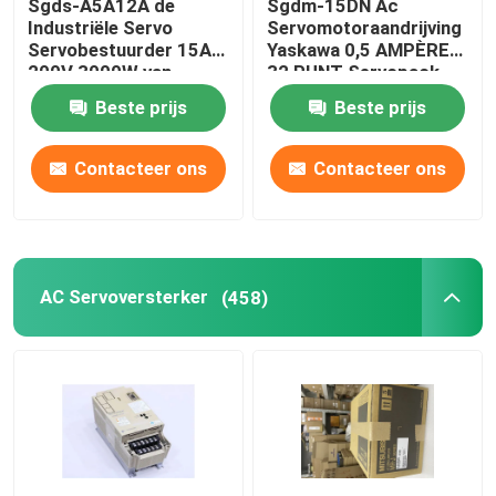
Sgds-A5A12A de
Sgdm-15DN Ac
Industriële Servo
Servomotoraandrijving
Servobestuurder 15A
Yaskawa 0,5 AMPÈREN
200V 3000W van
32 PUNT Servopack
Aandrijvingsyaskawa
Beste prijs
Beste prijs
Contacteer ons
Contacteer ons
AC Servoversterker
(458)