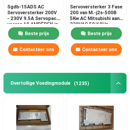
Sgdb-15ADS AC
Servoversterker 3 Fase
Servoversterker 200V
200 van M.-j2s-500B
- 230V 9.5A Servopack
5Kw AC Mitsubishi aan
voeren 10 AMPÈREN in
230VAC 50/60Hz
Beste prijs
Beste prijs
Contacteer ons
Contacteer ons
Overtollige Voedingmodule
(1235)