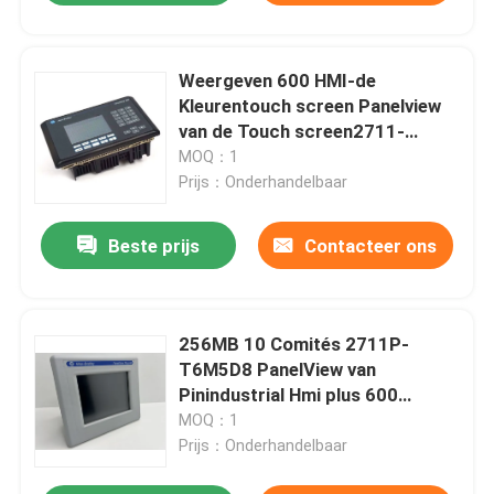
Weergeven 600 HMI-de
Kleurentouch screen Panelview
van de Touch screen2711-
b6c16 Vertoning
MOQ：1
Prijs：Onderhandelbaar
Beste prijs
Contacteer ons
256MB 10 Comités 2711P-
T6M5D8 PanelView van
Pinindustrial Hmi plus 600
256MB
MOQ：1
Prijs：Onderhandelbaar