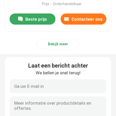
Prijs：Onderhandelbaar
Overtollige Voedingmodule
Beste prijs
Contacteer ons
De Raad van de controlekring
Bekijk meer
De digitale Module van I O
Veranderlijke Frequentieomschakelaar
Laat een bericht achter
We bellen je snel terug!
De Zender van de druktemperatuur
Modicon Quantum-PLC
HMI-Touch screen