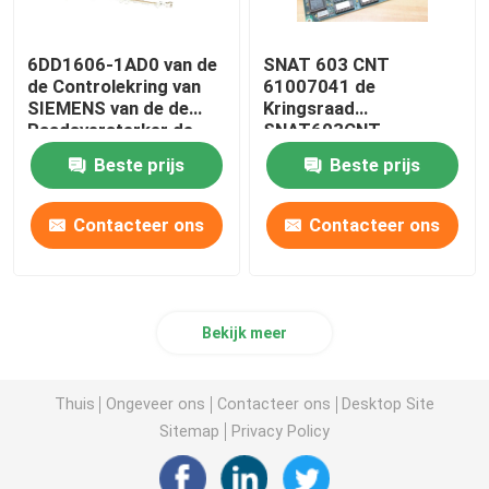
6DD1606-1AD0 van de
SNAT 603 CNT
de Controlekring van
61007041 de
SIEMENS van de de
Kringsraad
Raadsversterker de
SNAT603CNT
Kringsraad PT20M
57618078 van de
Beste prijs
Beste prijs
32MHz
Controledrager
Contacteer ons
Contacteer ons
Bekijk meer
Thuis
Ongeveer ons
Contacteer ons
Desktop Site
Sitemap
Privacy Policy